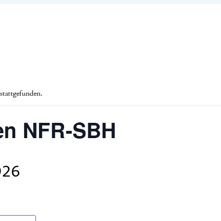
 stattgefunden.
fen NFR-SBH
026