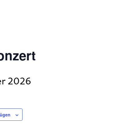
onzert
r 2026
fügen