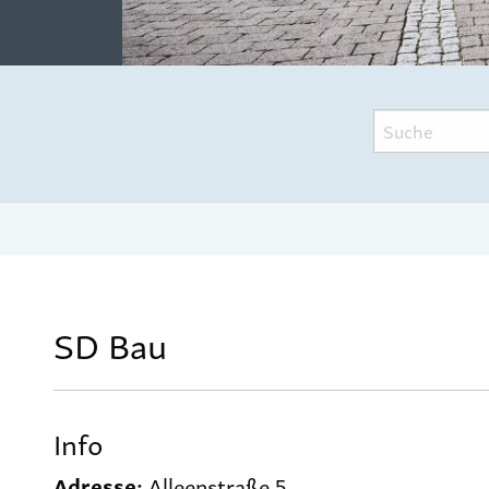
SD Bau
Info
Adresse:
Alleenstraße 5