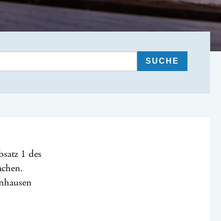
satz 1 des
achen.
rnhausen